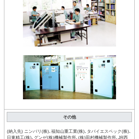
その他
(納入先) ニンバリ(株)､福知山重工業(株)､タバイエスペック(株)､
日東精工(株)､グンゼ(株)機械製作所､(株)田村機械製作所､JR西