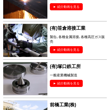
► 紹介動画を見る
(有)笹倉溶接工業
製缶､各種金属溶接､各種高圧ガス販
売
► 紹介動画を見る
(有)塚口鉄工所
一般産業機械製造
► 紹介動画を見る
前橋工業(株)